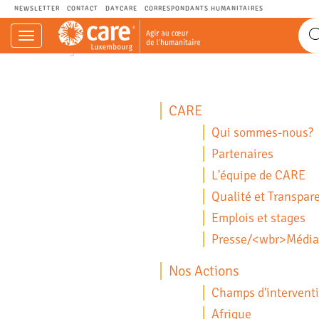
NEWSLETTER
CONTACT
DAYCARE
CORRESPONDANTS HUMANITAIRES
Navigation
CARE.LU - Agir au cœur de l’humanitaire.
Sommaire
einblenden
CARE
Qui sommes-nous?
Partenaires
L'équipe de CARE
Qualité et Transpar
Emplois et stages
Presse/<wbr>Média
Nos Actions
Champs d'intervent
Afrique