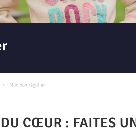
er
Mon don régulier
 DU CŒUR : FAITES U