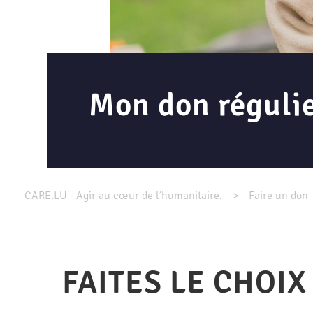
Mon don réguli
CARE.LU - Agir au cœur de l’humanitaire.
Faire un don
FAITES LE CHOIX