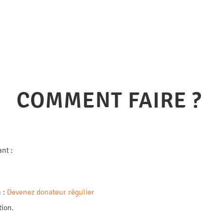
COMMENT FAIRE ?
nt :
n :
Devenez donateur régulier
ion.