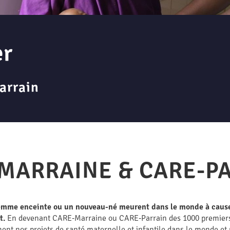
er
arrain
MARRAINE & CARE-P
femme enceinte ou un nouveau-né meurent dans le monde à cause 
t.
En devenant CARE-Marraine ou CARE-Parrain des 1000 premiers j
ent nos projets de santé maternelle et infantile dans le monde et 