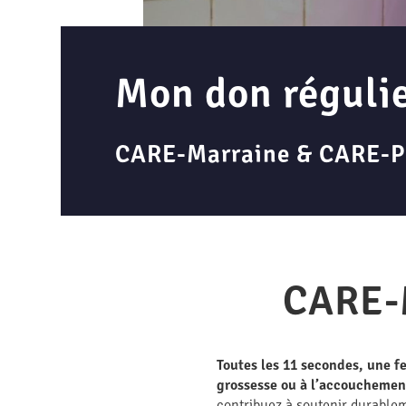
Mon don réguli
CARE-Marraine & CARE-P
CARE-
Toutes les 11 secondes, une 
grossesse ou à l’accouchemen
contribuez à soutenir durablem