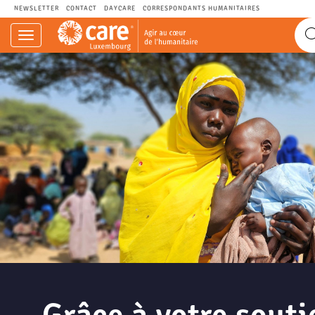
NEWSLETTER
CONTACT
DAYCARE
CORRESPONDANTS HUMANITAIRES
Navigation
einblenden