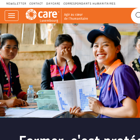
NEWSLETTER
CONTACT
DAYCARE
CORRESPONDANTS HUMANITAIRES
Navigation
einblenden