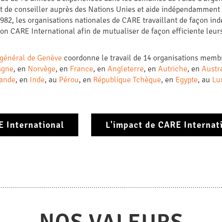
t de conseiller auprès des Nations Unies et aide indépendamment de
1982, les organisations nationales de CARE travaillant de façon in
ion CARE International afin de mutualiser de façon efficiente leur
 général de Genève
coordonne le travail de 14 organisations mem
agne
, en
Norvège
, en
France
, en
Angleterre
, en
Autriche
, en
Austr
lande
, en
Inde
, au
Pérou
, en
République Tchèque
, en
Egypte
, au
Lu
 International
L'impact de CARE Internat