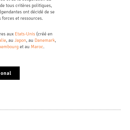
 tous critères politiques,
dépendantes ont décidé de se
s forces et ressources.
bres aux
Etats-Unis
(créé en
alie
, au
Japon
, au
Danemark
,
xembourg
et au
Maroc
.
ional