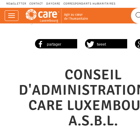
NEWSLETTER
CONTACT
DAYCARE
CORRESPONDANTS HUMANITAIRES
Navigation
CARE.LU - Agir au cœur de l’humanitaire.
CARE
L'équ
einblenden
partager
tweet
CONSEIL
D'ADMINISTRATIO
CARE LUXEMBO
A.S.B.L.