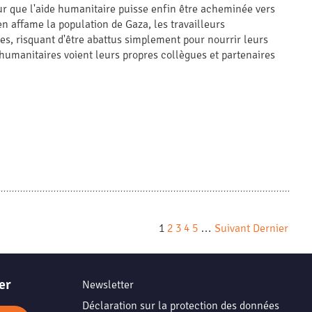
ur que l'aide humanitaire puisse enfin être acheminée vers
n affame la population de Gaza, les travailleurs
s, risquant d'être abattus simplement pour nourrir leurs
 humanitaires voient leurs propres collègues et partenaires
1
2
3
4
5
…
Suivant
Dernier
er
Newsletter
Déclaration sur la protection des données