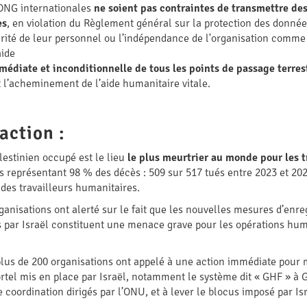
 ONG internationales
ne soient pas contraintes de transmettre de
es
, en violation du Règlement général sur la protection des donnée
ité de leur personnel ou l’indépendance de l'organisation comme 
aide
médiate et inconditionnelle de tous les points de passage terres
 l’acheminement de l’aide humanitaire vitale.
action :
alestinien occupé est le lieu
le plus meurtrier au monde pour les t
ns représentant 98 % des décès : 509 sur 517 tués entre 2023 et 20
 des travailleurs humanitaires.
rganisations ont alerté sur le fait que les nouvelles mesures d’en
s par Israël constituent une menace grave pour les opérations huma
 plus de 200 organisations ont appelé à une action immédiate pour m
ortel mis en place par Israël, notamment le système dit « GHF » à G
oordination dirigés par l’ONU, et à lever le blocus imposé par Isra