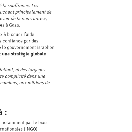
é la souffrance. Les
touchant principalement de
evoir de la nourriture
»,
es à Gaza.
x à bloquer l’aide
de confiance par des
ue le gouvernement israélien
t une stratégie globale
lottant, ni des largages
ute complicité dans une
e camions, aux millions de
à :
, notamment par le biais
rnationales (INGO).