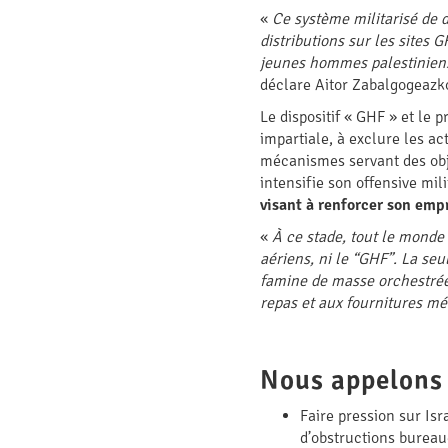
«
Ce système militarisé de d
distributions sur les sites
jeunes hommes palestiniens,
déclare Aitor Zabalgogeazk
Le dispositif « GHF » et le
impartiale, à exclure les a
mécanismes servant des obje
intensifie son offensive mil
visant à renforcer son empr
«
À ce stade, tout le monde 
aériens, ni le “GHF”. La seu
famine de masse orchestrée, 
repas et aux fournitures mé
Nous appelons t
Faire pression sur Isr
d’obstructions bureau