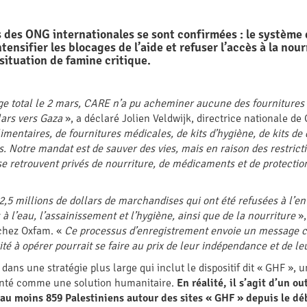
s des ONG internationales se sont confirmées : le système
tensifier les blocages de l’aide et refuser l’accès à la nour
ituation de famine critique.
ège total le 2 mars, CARE n’a pu acheminer aucune des fournitures
lars vers Gaza
», a déclaré Jolien Veldwijk, directrice nationale d
limentaires, de fournitures médicales, de kits d’hygiène, de kits de 
s. Notre mandat est de sauver des vies, mais en raison des restricti
 se retrouvent privés de nourriture, de médicaments et de protectio
,5 millions de dollars de marchandises qui ont été refusées à l’en
à l’eau, l’assainissement et l’hygiène, ainsi que de la nourriture
»,
 chez Oxfam. «
Ce processus d’enregistrement envoie un message c
ité à opérer pourrait se faire au prix de leur indépendance et de le
t dans une stratégie plus large qui inclut le dispositif dit « GHF »
ésenté comme une solution humanitaire.
En réalité, il s’agit d’un ou
’au moins 859 Palestiniens autour des sites « GHF » depuis le d