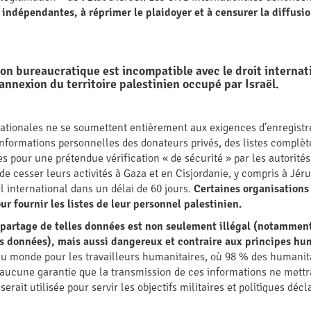
 indépendantes, à réprimer le plaidoyer et à censurer la diffusio
on bureaucratique est incompatible avec le droit internatio
’annexion du territoire palestinien occupé par Israël.
ationales ne se soumettent entièrement aux exigences d’enregis
 informations personnelles des donateurs privés, des listes complè
es pour une prétendue vérification « de sécurité » par les autorité
de cesser leurs activités à Gaza et en Cisjordanie, y compris à Jér
l international dans un délai de 60 jours.
Certaines organisation
r fournir les listes de leur personnel palestinien.
 partage de telles données est non seulement illégal (notamment
des données), mais aussi dangereux et contraire aux principes hu
au monde pour les travailleurs humanitaires, où 98 % des humanita
 aucune garantie que la transmission de ces informations ne mettr
erait utilisée pour servir les objectifs militaires et politiques d