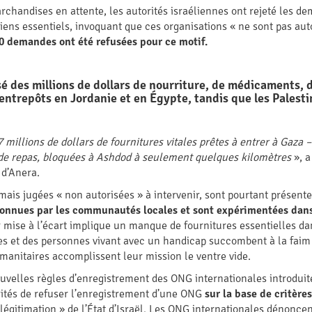
rchandises en attente, les autorités israéliennes ont rejeté les 
ens essentiels, invoquant que ces organisations « ne sont pas autor
0 demandes ont été refusées pour ce motif.
sé des millions de dollars de nourriture, de médicaments, d
entrepôts en Jordanie et en Égypte, tandis que les Palesti
 millions de dollars de fournitures vitales prêtes à entrer à Gaza –
s de repas, bloquées à Ashdod à seulement quelques kilomètres
», a
 d’Anera.
is jugées « non autorisées » à intervenir, sont pourtant présente
connues par les communautés locales et sont expérimentées dans
r mise à l’écart implique un manque de fournitures essentielles da
s et des personnes vivant avec un handicap succombent à la faim 
manitaires accomplissent leur mission le ventre vide.
nouvelles règles d’enregistrement des ONG internationales introdui
rités de refuser l’enregistrement d’une ONG
sur la base de critère
légitimation » de l’État d’Israël. Les ONG internationales dénonc