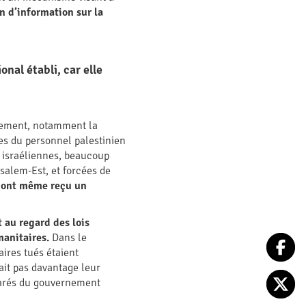
n d’information sur la
nal établi, car elle
trement, notamment la
tes du personnel palestinien
s israéliennes, beaucoup
usalem-Est, et forcées de
s ont même reçu un
 au regard des lois
manitaires.
Dans le
ires tués étaient
ait pas davantage leur
éclarés du gouvernement