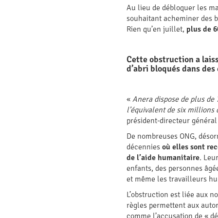
Au lieu de débloquer les ma
souhaitant acheminer des bi
Rien qu’en juillet,
plus de 6
Cette obstruction a lais
d’abri bloqués dans des 
«
Anera dispose de plus de 7
l’équivalent de six million
président-directeur général
De nombreuses ONG, désorma
décennies
où elles sont re
de l’aide humanitaire
. Leu
enfants, des personnes âgée
et même les travailleurs hu
L’obstruction est liée aux 
règles permettent aux auto
comme l’accusation de « dé