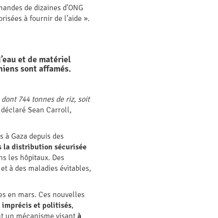
demandes de dizaines d’ONG
isées à fournir de l’aide ».
’eau et de matériel
niens sont affamés.
 dont 744 tonnes de riz, soit
 déclaré Sean Carroll,
s à Gaza depuis des
 la distribution sécurisée
ns les hôpitaux. Des
et à des maladies évitables,
tes en mars. Ces nouvelles
s imprécis et politisés
,
ent un mécanisme visant
à