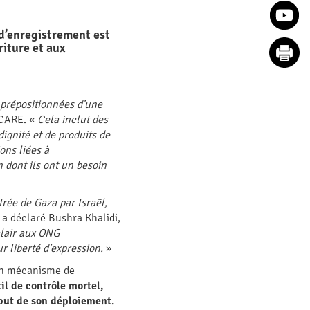
 d’enregistrement est
riture et aux
 prépositionnées d’une
e CARE. «
Cela inclut des
dignité et de produits de
ons liées à
n dont ils ont un besoin
trée de Gaza par Israël,
 a déclaré Bushra Khalidi,
lair aux ONG
ur liberté d’expression.
»
, un mécanisme de
til de contrôle mortel,
ébut de son déploiement.