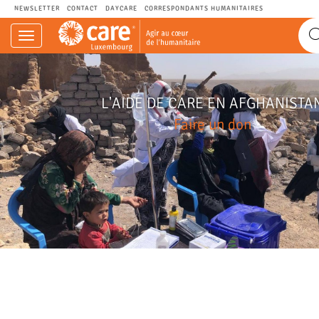
NEWSLETTER
CONTACT
DAYCARE
CORRESPONDANTS HUMANITAIRES
Navigation
einblenden
L'AIDE DE CARE EN AFGHANISTA
Faire un don