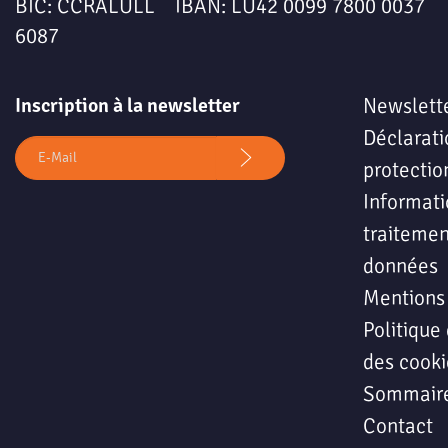
BIC: CCRALULL IBAN: LU42 0099 7800 0037
6087
Inscription à la newsletter
Newslett
Déclarati
protectio
Informati
traitemen
données
Mentions
Politique 
des cooki
Sommair
Contact