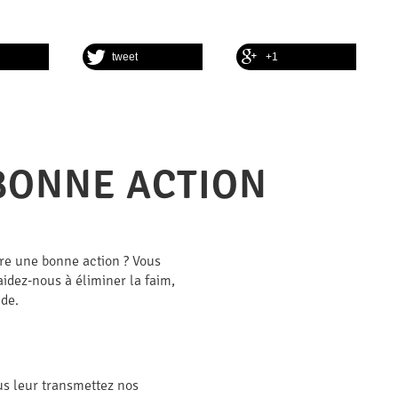
tweet
+1
 BONNE ACTION
ire une bonne action ? Vous
aidez-nous à éliminer la faim,
nde.
us leur transmettez nos